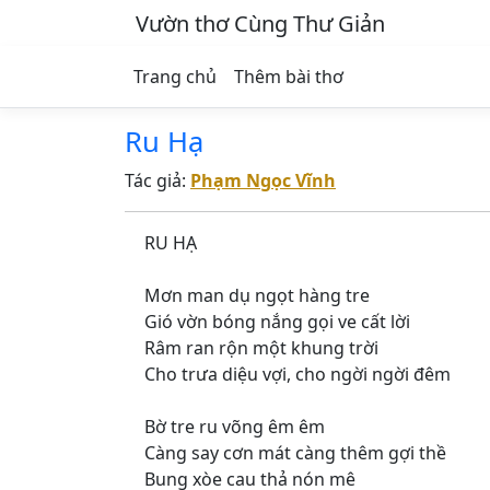
Vườn thơ Cùng Thư Giản
Trang chủ
Thêm bài thơ
Ru Hạ
Tác giả:
Phạm Ngọc Vĩnh
RU HẠ
Mơn man dụ ngọt hàng tre
Gió vờn bóng nắng gọi ve cất lời
Râm ran rộn một khung trời
Cho trưa diệu vợi, cho ngời ngời đêm
Bờ tre ru võng êm êm
Càng say cơn mát càng thêm gợi thề
Bung xòe cau thả nón mê