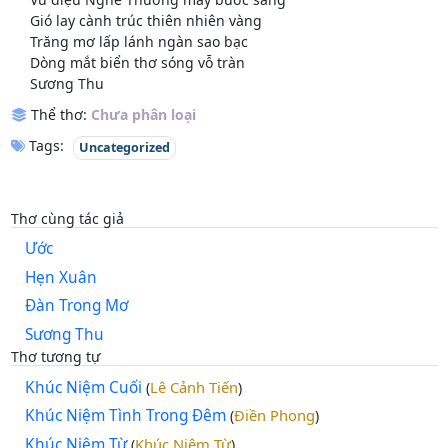
Gió lay cành trúc thiên nhiên vàng
Trăng mơ lấp lánh ngàn sao bạc
Dòng mắt biển thơ sóng vỗ tràn
Sương Thu
Thể thơ:
Chưa phân loại
Tags:
Uncategorized
Thơ cùng tác giả
Ước
Hẹn Xuân
Đàn Trong Mơ
Sương Thu
Thơ tương tự
Khúc Niệm Cuối
Lê Cảnh Tiến
(
)
Khúc Niệm Tình Trong Đêm
Điền Phong
(
)
Khúc Niệm Từ
Khúc Niệm Từ
(
)