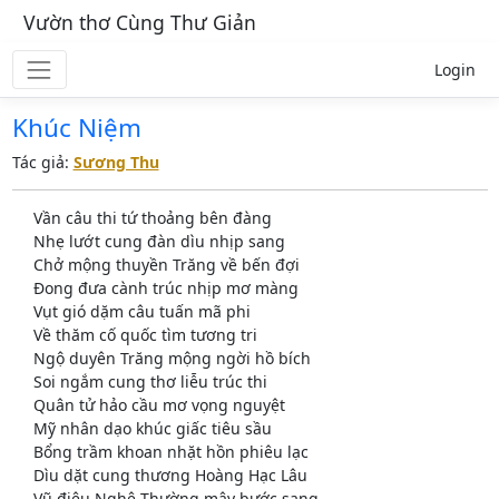
Vườn thơ Cùng Thư Giản
Login
Khúc Niệm
Tác giả:
Sương Thu
Vần câu thi tứ thoảng bên đàng
Nhẹ lướt cung đàn dìu nhịp sang
Chở mộng thuyền Trăng về bến đợi
Đong đưa cành trúc nhịp mơ màng
Vụt gió dặm câu tuấn mã phi
Về thăm cố quốc tìm tương tri
Ngộ duyên Trăng mộng ngời hồ bích
Soi ngắm cung thơ liễu trúc thi
Quân tử hảo cầu mơ vọng nguyệt
Mỹ nhân dạo khúc giấc tiêu sầu
Bổng trầm khoan nhặt hồn phiêu lạc
Dìu dặt cung thương Hoàng Hạc Lâu
Vũ điệu Nghê Thường mây bước sang