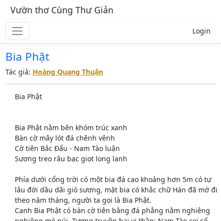
Vườn thơ Cùng Thư Giản
Login
Bia Phật
Tác giả:
Hoàng Quang Thuận
Bia Phật
Bia Phật nằm bên khóm trúc xanh
Bàn cờ mây lót đá chênh vênh
Cờ tiên Bắc Đẩu - Nam Tào luận
Sương treo râu bạc giọt long lanh
Phía dưới cổng trời có một bia đá cao khoảng hơn 5m có tự
lâu đời dầu dãi gió sương, mặt bia có khắc chữ Hán đã mờ đi
theo năm tháng, người ta gọi là Bia Phật.
Cạnh Bia Phật có bàn cờ tiên bằng đá phẳng nằm nghiêng
nghiêng mé núi. Tương truyền hai vị thần: Nam Tào coi sổ