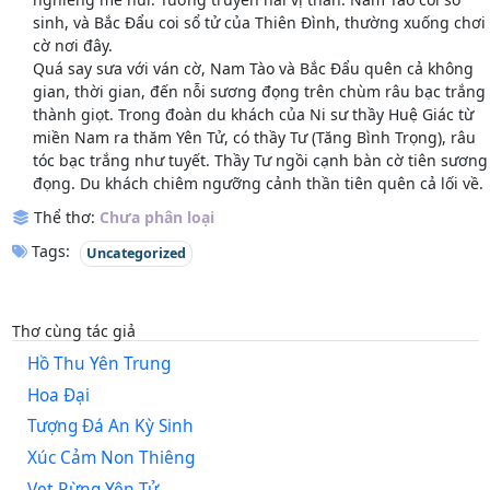
sinh, và Bắc Đẩu coi sổ tử của Thiên Đình, thường xuống chơi
cờ nơi đây.
Quá say sưa với ván cờ, Nam Tào và Bắc Đẩu quên cả không
gian, thời gian, đến nỗi sương đọng trên chùm râu bạc trắng
thành giọt. Trong đoàn du khách của Ni sư thầy Huệ Giác từ
miền Nam ra thăm Yên Tử, có thầy Tư (Tăng Bình Trọng), râu
tóc bạc trắng như tuyết. Thầy Tư ngồi cạnh bàn cờ tiên sương
đọng. Du khách chiêm ngưỡng cảnh thần tiên quên cả lối về.
Thể thơ:
Chưa phân loại
Tags:
Uncategorized
Thơ cùng tác giả
Hồ Thu Yên Trung
Hoa Đại
Tượng Đá An Kỳ Sinh
Xúc Cảm Non Thiêng
Vẹt Rừng Yên Tử