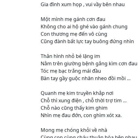
Gia đình xum họp , vui vầy bên nhau
Một mình mẹ gánh cơn đau
Không cho ai hộ ghé vào gánh chung
Con thương mẹ đến vô cùng
Cũng đành bất lực tay buông đứng nhìn
Thân hình nhỏ bé lặng im
Nằm trên giường bệnh gắng kìm cơn đau
Tóc mẹ bạc trắng mái đầu
Bàn tay gầy guộc nhăn nheo đồi mồi ...
Quanh mẹ kim truyền khắp nơi
Chỗ thì xung điện , chỗ thời trợ tim ...
Chỗ nào cũng thấy kim ghim
Nhìn mẹ đau đớn, con ghìm xót xa.
Mong mẹ chóng khỏi về nhà
Cùng con cùng cháu thuận hòa bên nhau