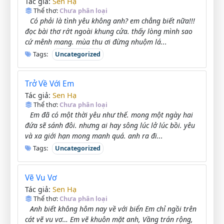
Sen Hạ
Tác giả:
Thể thơ:
Chưa phân loại
Có phải là tình yêu không anh? em chẳng biết nữa!!!
đọc bài thơ rớt ngoài khung cửa. thấy lòng mình sao
cứ mênh mang. mùa thu ơi đừng nhuộm lá...
Tags:
Uncategorized
Trở Về Với Em
Sen Hạ
Tác giả:
Thể thơ:
Chưa phân loại
Em đã có một thời yêu như thế. mong một ngày hai
đứa sẽ sánh đôi. nhưng ai hay sông lúc lở lúc bồi. yêu
và xa giới hạn mong manh quá. anh ra đi...
Tags:
Uncategorized
Vẽ Vu Vơ
Sen Hạ
Tác giả:
Thể thơ:
Chưa phân loại
Anh biết không hôm nay về với biển Em chỉ ngồi trên
cát vẽ vu vơ… Em vẽ khuôn mặt anh, Vầng trán rộng,